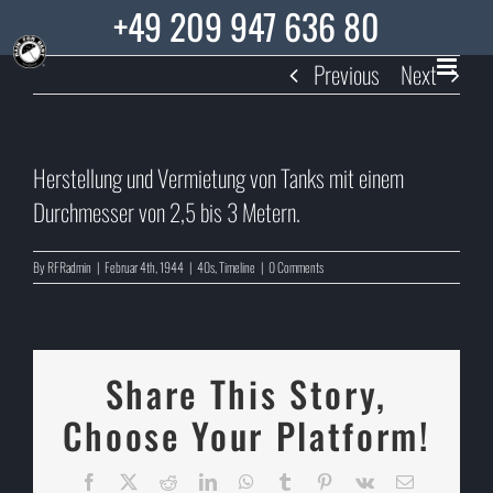
Skip
+49 209 947 636 80
to
Previous
Next
content
Herstellung und Vermietung von Tanks mit einem
Durchmesser von 2,5 bis 3 Metern.
By
RFRadmin
|
Februar 4th, 1944
|
40s
,
Timeline
|
0 Comments
Share This Story,
Choose Your Platform!
Facebook
X
Reddit
LinkedIn
WhatsApp
Tumblr
Pinterest
Vk
Email