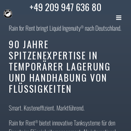
Skip
+49 209 947 636 80
to
content
Rain for Rent bringt Liquid Ingenuity
nach Deutschland.
®
90 JAHRE
SPITZENEXPERTISE IN
TEMPORÄRER LAGERUNG
UND HANDHABUNG VON
FLÜSSIGKEITEN
Smart. Kosteneffizient. Marktführend.
Rain for Rent
bietet innovative Tanksysteme für den
®